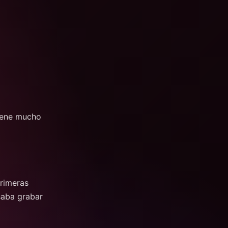
tiene mucho
primeras
saba grabar