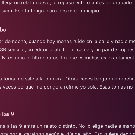
lega un relato nuevo, lo repaso entero antes de grabarlo.
 subo. Eso lo tengo claro desde el principio.
bo
ar de noche, cuando hay menos ruido en la calle y nadie m
B sencillo, un editor gratuito, mi cama y un par de cojines
 Ni estudio ni filtros raros. Lo que escuchas es exactame
a toma me sale a la primera. Otras veces tengo que repetir
is veces porque me pongo a reírme yo sola. Esas tomas no l
 las 9
 a las 9 entra un relato distinto. No lo elige nadie a mano
rota por el catálogo según el día del año. Eso quiere decir