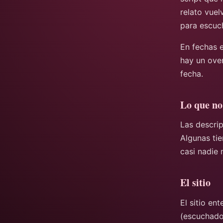
relato vue
para escuc
En fechas e
hay un over
fecha.
Lo que no
Las descrip
Algunas tie
casi nadie 
El sitio
El sitio en
(escuchados