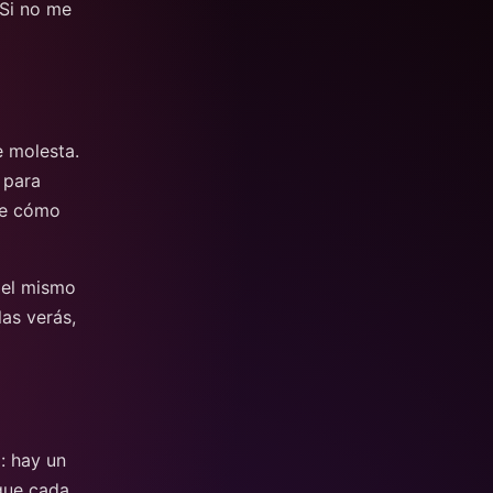
 Si no me
e molesta.
 para
nte cómo
 el mismo
as verás,
: hay un
 que cada