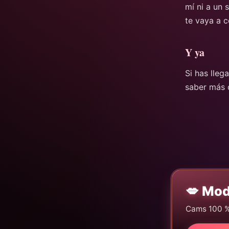
mí ni a un 
te vaya a c
Y ya
Si has lleg
saber más 
💋 Mod
Cams 100 % g