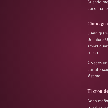
Cuando me l
pone, no lo
Cómo gra
Suelo grab
Un micro US
amortiguar.
sueno.
A veces un
párrafo se
lástima.
El cron de
Cada mañana
script que 