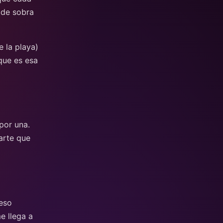
 de sobra
e la playa)
que es esa
por una.
arte que
reso
e llega a