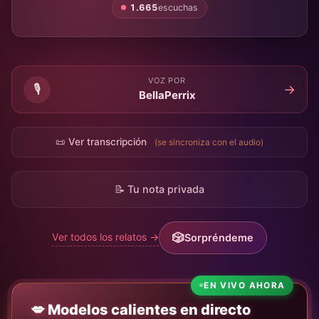
1.665
escuchas
VOZ POR
🎙️
→
BellaPerrix
📜 Ver transcripción
(se sincroniza con el audio)
📝 Tu nota privada
Ver todos los relatos →
Sorpréndeme
EN VIVO AHORA
💋 Modelos calientes en directo