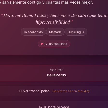
e salvajemente contigo y cuantas más veces mejor.
Hola, me llamo Paula y hace poco descubrí que tenia
hipersensibilidad
Desconocido
Mamada
Cunnilingus
1.150
escuchas
VOZ POR
BellaPerrix
📜 Ver transcripción
(se sincroniza con el audio)
📝 Tu nota privada