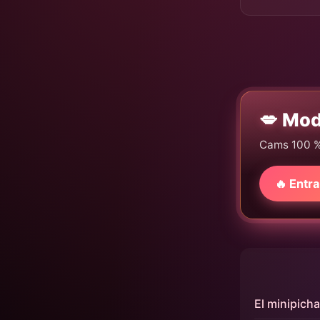
💋 Mod
Cams 100 % g
🔥 Entra
El minipicha