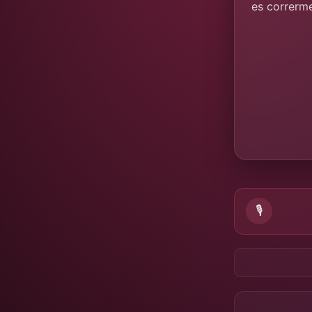
es correrm
🎙️