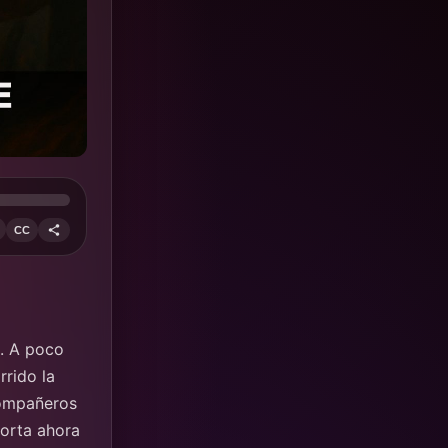
CC
d. A poco
rido la
compañeros
orta ahora