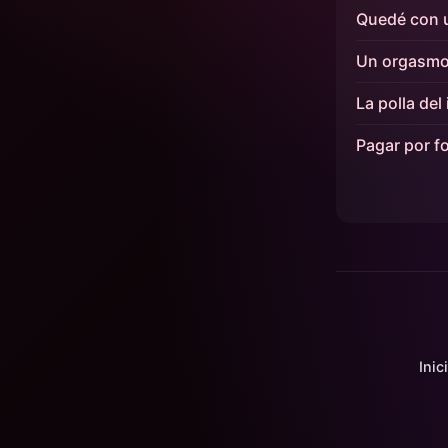
Quedé con u
Un orgasmo
La polla del
Pagar por fo
Inic