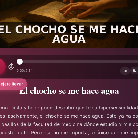
30
0:00
/
9:54
1×
éjate llevar
El chocho se me hace agua
amo Paula y hace poco descubrí que tenia hipersensibilida
s lascivamente, el chocho se me hace agua. Esto ya ha cor
 pasillos de la facultad de medicina dónde estudio y mis 
puesto mote. Pero eso no me importa, lo único que me imp