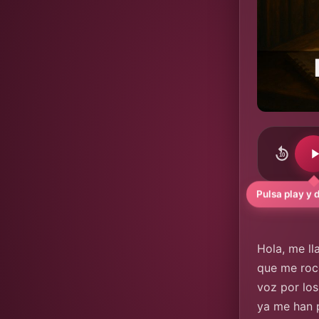
10
Pulsa play y d
Hola, me ll
que me roce
voz por los
ya me han 