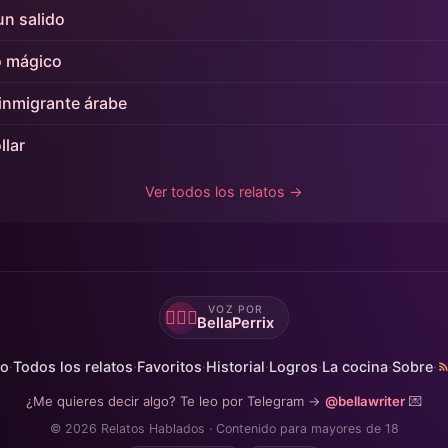
n salido
 mágico
 inmigrante árabe
llar
Ver todos los relatos →
VOZ POR
🙋🏻‍♀️
BellaPerrix
io
·
Todos los relatos
·
Favoritos
·
Historial
·
Logros
·
La cocina
·
Sobre
·
¿Me quieres decir algo? Te leo por Telegram →
@bellawriter
💌
© 2026 Relatos Hablados · Contenido para mayores de 18