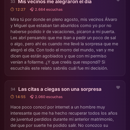
Mis vecinos me alegraron el día
⏱ 12:27
🎧 2.664 escuchas
Mira tú por donde en pleno agosto, mis vecinos Álvaro
y Miguel que estaban tan aburridos como yo por no
haberse podido ir de vacaciones, picaron a mi puerta.
Les abrí pensando que me iban a pedir un poco de sal
o algo, pero ahí es cuando me llevé la sorpresa que me
alegró el día. Con todo el morro del mundo, van y me
dicen que están agobiados y que con mi permiso
venían a follarme. ¿Y que creéis que respondí? Si
escucháis este relato sabréis cuál fue mi decisión.
Las citas a ciegas son una sorpresa
⏱ 14:55
🎧 2.060 escuchas
Hace poco conocí por internet a un hombre muy
interesante que me ha hecho recuperar todos los años
de juventud perdidos durante mi anterior matrimonio,
del que por suerte he podido salir. No conozco su