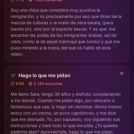
Soy una chica que considera muy positiva la
inmigración, y no precisamente por eso que dicen de la
mezcla de culturas o la mano de obra barata, (para
barata yo), sino por el aspecto sexual. Y es que, me
encantan las pollas de los inmigrantes árabes, así de
claro, como la de aquel marroquí que conocí y que me
puso mirando a la meca, del que os hablo en este
relato.
Hago lo que me pidan
⏱ 9:50
🎧 2.165 escuchas
Me llamo Sara, tengo 30 años y disfruto complaciendo
a los demás. Cuando me piden algo, por obsceno o
fantasioso que sea, lo hago sin rechistar. Ahora mismo
estoy con un vecino, un poco caprichoso, y me dice
que me desnude. Yo, por supuesto, voy siguiendo sus
instrucciones y haré todo lo que me pida. ¿Tú quieres
pedirme algo? Aprovéchate, hago lo que me pidan.