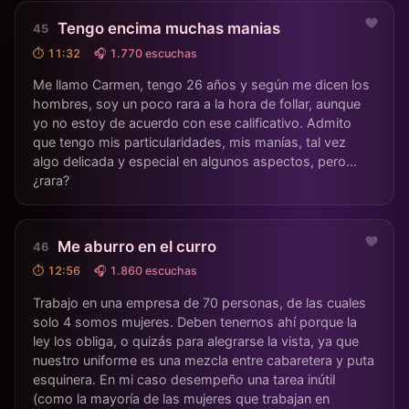
Tengo encima muchas manias
⏱ 11:32
🎧 1.770 escuchas
Me llamo Carmen, tengo 26 años y según me dicen los
hombres, soy un poco rara a la hora de follar, aunque
yo no estoy de acuerdo con ese calificativo. Admito
que tengo mis particularidades, mis manías, tal vez
algo delicada y especial en algunos aspectos, pero...
¿rara?
Me aburro en el curro
⏱ 12:56
🎧 1.860 escuchas
Trabajo en una empresa de 70 personas, de las cuales
solo 4 somos mujeres. Deben tenernos ahí porque la
ley los obliga, o quizás para alegrarse la vista, ya que
nuestro uniforme es una mezcla entre cabaretera y puta
esquinera. En mi caso desempeño una tarea inútil
(como la mayoría de las mujeres que trabajan en