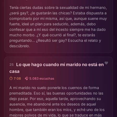
Tenía ciertas dudas sobre la sexualidad de mi hermano,
¿será gay?, ¿le gustarán las chicas? Estaba dispuesta a
comprobarlo por mi misma, así que, aunque suene muy
fuerte, ideé un plan para seducirlo, además, debo
confesar que a mí eso del incesto siempre me ha dado
mucho morbo. ¿Y qué ocurrió al final?, te estarás
preguntando... ¿Resultó ser gay? Escucha el relato y
descúbrelo.
Lo que hago cuando mi marido no está en
casa
⏱ 7:08
🎧 5.083 escuchas
A mi marido no suelo ponerle los cuernos de forma
premeditada. Eso sí, las buenas oportunidades no las
dejo pasar. Por eso, aquella tarde, aprovechando su
ausencia, me abandoné ante los deseos de aquel
hombre, que también eran los míos, y eché uno de los
mejores polvos de mi vida, lo que se traduce en más