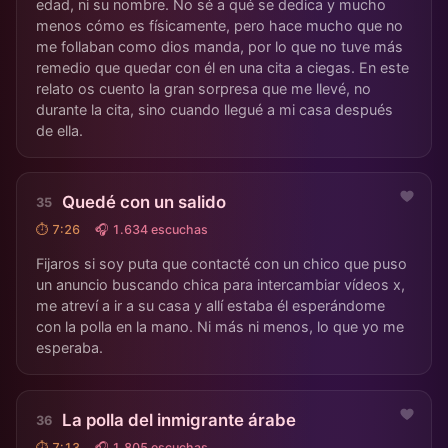
edad, ni su nombre. No sé a qué se dedica y mucho
menos cómo es físicamente, pero hace mucho que no
me follaban como dios manda, por lo que no tuve más
remedio que quedar con él en una cita a ciegas. En este
relato os cuento la gran sorpresa que me llevé, no
durante la cita, sino cuando llegué a mi casa después
de ella.
Quedé con un salido
⏱ 7:26
🎧 1.634 escuchas
Fijaros si soy puta que contacté con un chico que puso
un anuncio buscando chica para intercambiar vídeos x,
me atreví a ir a su casa y allí estaba él esperándome
con la polla en la mano. Ni más ni menos, lo que yo me
esperaba.
La polla del inmigrante árabe
⏱ 7:13
🎧 1.805 escuchas