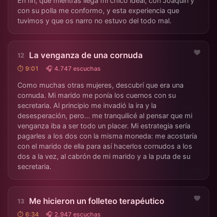
En fin, que mientras llega mi chico ideal, con Joaquín y
con su polla me conformo, y esta experiencia que
tuvimos y que os narro no estuvo del todo mal.
La venganza de una cornuda
⏱ 9:01
🎧 4.747 escuchas
Como muchas otras mujeres, descubrí que era una
cornuda. Mi marido me ponía los cuernos con su
secretaria. Al principio me invadió la ira y la
desesperación, pero... me tranquilicé al pensar que mi
venganza iba a ser todo un placer. Mi estrategia sería
pagarles a los dos con la misma moneda: me acostaría
con el marido de ella para así hacerlos cornudos a los
dos a la vez, al cabrón de mi marido y a la puta de su
secretaria.
Me hicieron un folleteo terapéutico
⏱ 6:34
🎧 2.947 escuchas