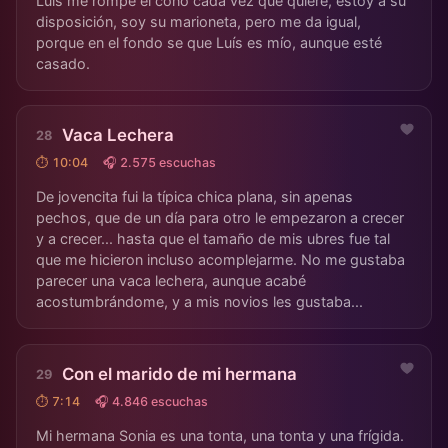
Luís me rompe el coño cada vez que quiere, estoy a su
disposición, soy su marioneta, pero me da igual,
porque en el fondo se que Luís es mío, aunque esté
casado.
Vaca Lechera
⏱ 10:04
🎧 2.575 escuchas
De jovencita fui la típica chica plana, sin apenas
pechos, que de un día para otro le empezaron a crecer
y a crecer... hasta que el tamaño de mis ubres fue tal
que me hicieron incluso acomplejarme. No me gustaba
parecer una vaca lechera, aunque acabé
acostumbrándome, y a mis novios les gustaba...
Con el marido de mi hermana
⏱ 7:14
🎧 4.846 escuchas
Mi hermana Sonia es una tonta, una tonta y una frígida.