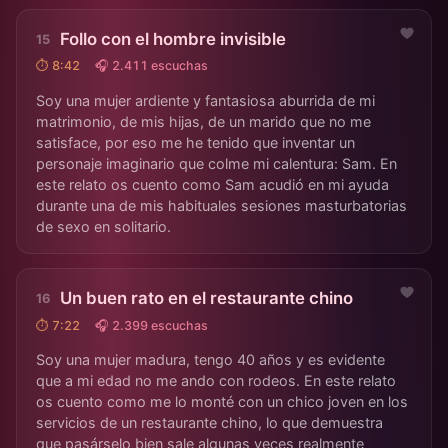
Follo con el hombre invisible
⏱ 8:42
🎧 2.411 escuchas
Soy una mujer ardiente y fantasiosa aburrida de mi
matrimonio, de mis hijas, de un marido que no me
satisface, por eso me he tenido que inventar un
personaje imaginario que colme mi calentura: Sam. En
este relato os cuento como Sam acudió en mi ayuda
durante una de mis habituales sesiones masturbatorias
de sexo en solitario.
Un buen rato en el restaurante chino
⏱ 7:22
🎧 2.399 escuchas
Soy una mujer madura, tengo 40 años y es evidente
que a mi edad no me ando con rodeos. En este relato
os cuento como me lo monté con un chico joven en los
servicios de un restaurante chino, lo que demuestra
que pasárselo bien sale algunas veces realmente