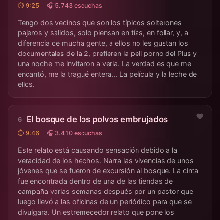
⏱ 9:25
🎧 5.743 escuchas
Tengo dos vecinos que son los típicos solterones
pajeros y salidos, solo piensan en tías, en follar, y, a
diferencia de mucha gente, a ellos no les gustan los
documentales de la 2, prefieren la peli porno del Plus y
una noche me invitaron a verla. La verdad es que me
encantó, me la tragué entera... La película y la leche de
ellos.
El bosque de los polvos embrujados
⏱ 9:46
🎧 3.410 escuchas
Este relato está causando sensación debido a la
veracidad de los hechos. Narra las vivencias de unos
jóvenes que se fueron de excursión al bosque. La cinta
fue encontrada dentro de una de las tiendas de
campaña varias semanas después por un pastor que
luego llevó a las oficinas de un periódico para que se
divulgara. Un estremecedor relato que pone los