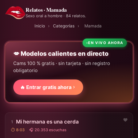
Relatos · Mamada
Sexo oral a hombre · 84 relatos.
Inicio
›
Categorías
›
Mamada
EN VIVO AHORA
💋 Modelos calientes en directo
Cams 100 % gratis · sin tarjeta · sin registro
obligatorio
🔥 Entrar gratis ahora
Mi hermana es una cerda
⏱ 8:03
🎧 20.353 escuchas