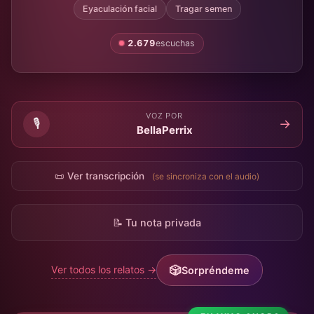
Eyaculación facial
Tragar semen
2.679
escuchas
VOZ POR
🎙️
→
BellaPerrix
📜 Ver transcripción
(se sincroniza con el audio)
📝 Tu nota privada
Ver todos los relatos →
Sorpréndeme