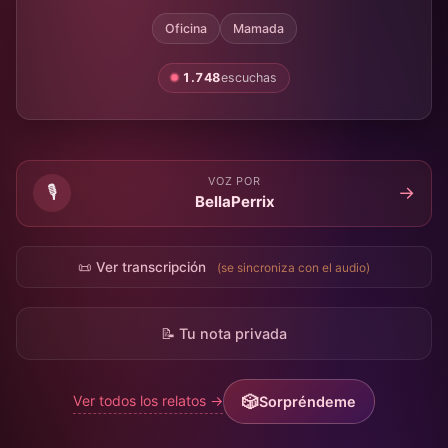
Oficina
Mamada
1.748
escuchas
VOZ POR
🎙️
→
BellaPerrix
📜 Ver transcripción
(se sincroniza con el audio)
📝 Tu nota privada
Ver todos los relatos →
Sorpréndeme