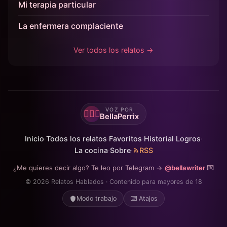
Mi terapia particular
La enfermera complaciente
Ver todos los relatos →
VOZ POR
🙋🏻‍♀️
BellaPerrix
Inicio
·
Todos los relatos
·
Favoritos
·
Historial
·
Logros
·
La cocina
·
Sobre
·
RSS
¿Me quieres decir algo? Te leo por Telegram →
@bellawriter
💌
© 2026 Relatos Hablados · Contenido para mayores de 18
Modo trabajo
⌨️ Atajos