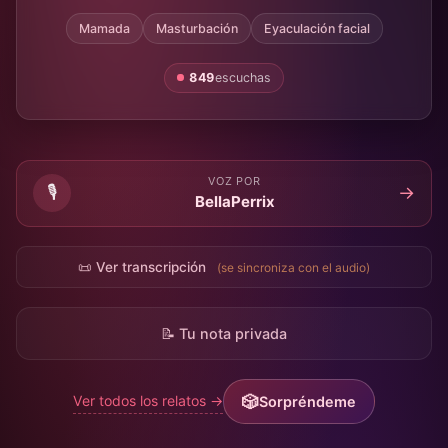
Mamada
Masturbación
Eyaculación facial
849
escuchas
VOZ POR
🎙️
→
BellaPerrix
📜 Ver transcripción
(se sincroniza con el audio)
📝 Tu nota privada
Ver todos los relatos →
Sorpréndeme