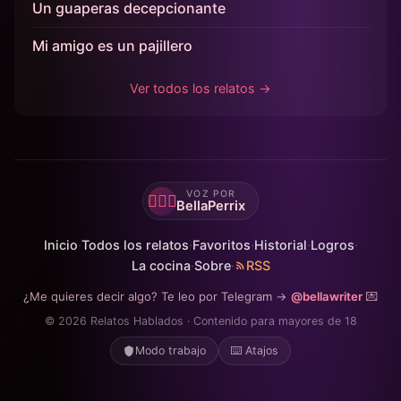
Un guaperas decepcionante
Mi amigo es un pajillero
Ver todos los relatos →
VOZ POR
🙋🏻‍♀️
BellaPerrix
Inicio
·
Todos los relatos
·
Favoritos
·
Historial
·
Logros
·
La cocina
·
Sobre
·
RSS
¿Me quieres decir algo? Te leo por Telegram →
@bellawriter
💌
© 2026 Relatos Hablados · Contenido para mayores de 18
Modo trabajo
⌨️ Atajos