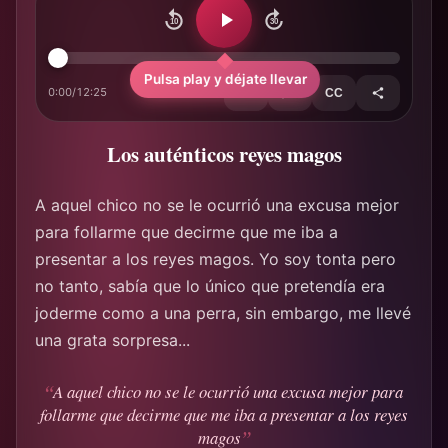
10
30
Pulsa play y déjate llevar
0:00
/
12:25
1×
CC
Los auténticos reyes magos
A aquel chico no se le ocurrió una excusa mejor
para follarme que decirme que me iba a
presentar a los reyes magos. Yo soy tonta pero
no tanto, sabía que lo único que pretendía era
joderme como a una perra, sin embargo, me llevé
una grata sorpresa...
A aquel chico no se le ocurrió una excusa mejor para
follarme que decirme que me iba a presentar a los reyes
magos